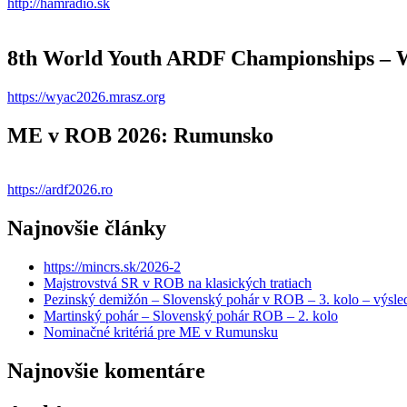
http://hamradio.sk
8th World Youth ARDF Championships –
https://wyac2026.mrasz.org
ME v ROB 2026: Rumunsko
https://ardf2026.ro
Najnovšie články
https://mincrs.sk/2026-2
Majstrovstvá SR v ROB na klasických tratiach
Pezinský demižón – Slovenský pohár v ROB – 3. kolo – výsle
Martinský pohár – Slovenský pohár ROB – 2. kolo
Nominačné kritériá pre ME v Rumunsku
Najnovšie komentáre