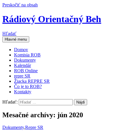
Preskočiť na obsah
Rádiový Orientačný Beh
Hľadať
Hlavné menu
Domov
Komisia ROB
Dokumenty
Kalendár
ROB Online
repre SR
Žiacka REPRE SR
Čo je to ROB?
Kontakty
Hľadať:
Mesačné archívy: jún 2020
Dokumenty
,
Repre SR