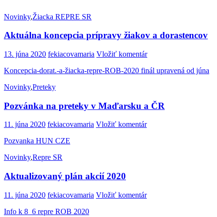
Novinky
,
Žiacka REPRE SR
Aktuálna koncepcia prípravy žiakov a dorastencov
13. júna 2020
fekiacovamaria
Vložiť komentár
Koncepcia-dorat.-a-žiacka-repre-ROB-2020 finál upravená od júna
Novinky
,
Preteky
Pozvánka na preteky v Maďarsku a ČR
11. júna 2020
fekiacovamaria
Vložiť komentár
Pozvanka HUN CZE
Novinky
,
Repre SR
Aktualizovaný plán akcií 2020
11. júna 2020
fekiacovamaria
Vložiť komentár
Info k 8_6 repre ROB 2020