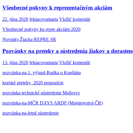
Všeobecné pokyny k reprezentačným akciám
22. júna 2020
fekiacovamaria
Vložiť komentár
Všeobecné pokyny ku repre akciám 2020
Novinky
,
Žiacka REPRE SR
Pozvánky na preteky a sústredenia žiakov a dorasten
13. júna 2020
fekiacovamaria
Vložiť komentár
pozvánka-na-1. výjazd-Rudka u Kunštátu
krajské preteky_2020 propozície
pozvánka technické sústredenie Mošovce
pozvánka-na-MČR DAYS ARDF (Majstrovstvá ČR)
pozvánka-na-letné sústredenie