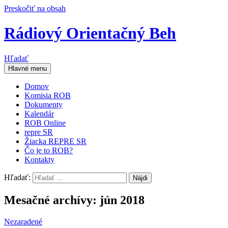
Preskočiť na obsah
Rádiový Orientačný Beh
Hľadať
Hlavné menu
Domov
Komisia ROB
Dokumenty
Kalendár
ROB Online
repre SR
Žiacka REPRE SR
Čo je to ROB?
Kontakty
Hľadať:
Mesačné archívy: jún 2018
Nezaradené