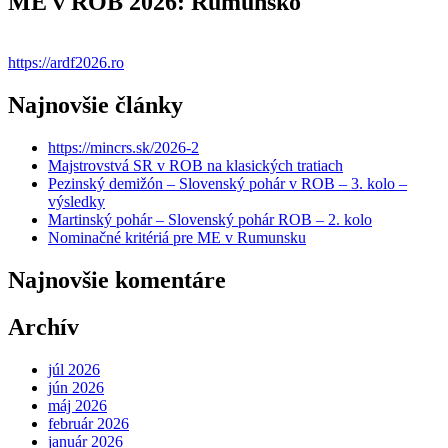
ME v ROB 2026: Rumunsko
https://ardf2026.ro
Najnovšie články
https://mincrs.sk/2026-2
Majstrovstvá SR v ROB na klasických tratiach
Pezinský demižón – Slovenský pohár v ROB – 3. kolo –
výsledky
Martinský pohár – Slovenský pohár ROB – 2. kolo
Nominačné kritériá pre ME v Rumunsku
Najnovšie komentáre
Archív
júl 2026
jún 2026
máj 2026
február 2026
január 2026