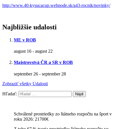
http://www.40-kysucacup.webnode.sk/a43-rocnik/novinky/
Najbližšie udalosti
ME v ROB
august 16
-
august 22
Majstrovstvá ČR a SR v ROB
september 26
-
september 28
Zobraziť všetky Udalosti
Hľadať:
Schválené prostriedky zo štátneho rozpočtu na šport v
roku 2026: 21700€
Z toho 67 % tvoria prostriedky štátneho rozpočtu vo