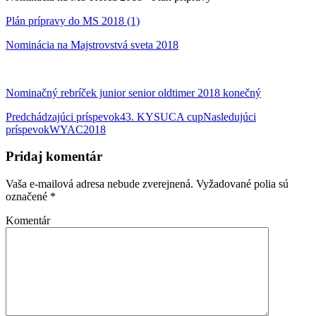
Plán prípravy do MS 2018 (1)
Nominácia na Majstrovstvá sveta 2018
Nominačný rebríček junior senior oldtimer 2018 konečný
Predchádzajúci príspevok
43. KYSUCA cup
Nasledujúci
príspevok
WYAC2018
Navigácia
článkami
Pridaj komentár
Vaša e-mailová adresa nebude zverejnená.
Vyžadované polia sú
označené
*
Komentár