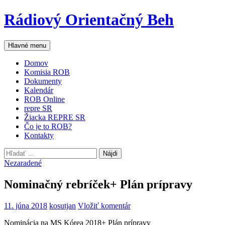
Preskočiť
Rádiový Orientačný Beh
na
obsah
Hľadať
Hlavné menu
Domov
Komisia ROB
Dokumenty
Kalendár
ROB Online
repre SR
Žiacka REPRE SR
Čo je to ROB?
Kontakty
Hľadať:
Nezaradené
Nominačný rebríček+ Plán prípravy
11. júna 2018
kosutjan
Vložiť komentár
Nominácia na MS Kórea 2018+ Plán prípravy