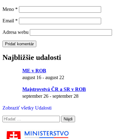
Meno
*
Email
*
Adresa webu
Najbližšie udalosti
ME v ROB
august 16
-
august 22
Majstrovstvá ČR a SR v ROB
september 26
-
september 28
Zobraziť všetky Udalosti
Hľadať: