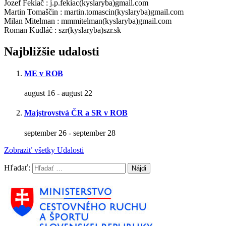
Jozef Fekiač : j.p.fekiac(kyslaryba)gmail.com
Martin Tomaščin : martin.tomascin(kyslaryba)gmail.com
Milan Mitelman : mmmitelman(kyslaryba)gmail.com
Roman Kudláč : szr(kyslaryba)szr.sk
Najbližšie udalosti
ME v ROB
august 16
-
august 22
Majstrovstvá ČR a SR v ROB
september 26
-
september 28
Zobraziť všetky Udalosti
Hľadať: