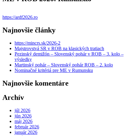
https://ardf2026.ro
Najnovšie články
https://mincrs.sk/2026-2
Majstrovstvá SR v ROB na klasických tratiach
Pezinský demižón – Slovenský pohár v ROB – 3. kolo –
výsledky
Martinský pohár – Slovenský pohár ROB – 2. kolo
Nominačné kritériá pre ME v Rumunsku
Najnovšie komentáre
Archív
júl 2026
jún 2026
máj 2026
február 2026
január 2026