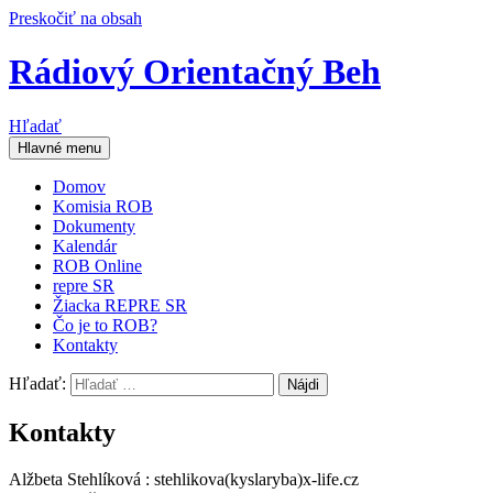
Preskočiť na obsah
Rádiový Orientačný Beh
Hľadať
Hlavné menu
Domov
Komisia ROB
Dokumenty
Kalendár
ROB Online
repre SR
Žiacka REPRE SR
Čo je to ROB?
Kontakty
Hľadať:
Kontakty
Alžbeta Stehlíková : stehlikova(kyslaryba)x-life.cz