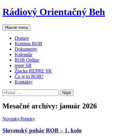
Preskočiť
Rádiový Orientačný Beh
na
obsah
Hľadať
Hlavné menu
Domov
Komisia ROB
Dokumenty
Kalendár
ROB Online
repre SR
Žiacka REPRE SR
Čo je to ROB?
Kontakty
Hľadať:
Mesačné archívy: január 2026
Novinky
,
Preteky
Slovenský pohár ROB – 1. kolo