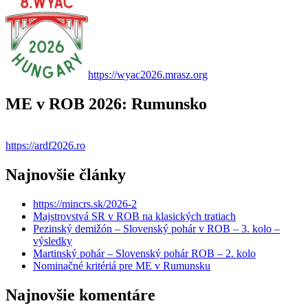
https://wyac2026.mrasz.org
ME v ROB 2026: Rumunsko
https://ardf2026.ro
Najnovšie články
https://mincrs.sk/2026-2
Majstrovstvá SR v ROB na klasických tratiach
Pezinský demižón – Slovenský pohár v ROB – 3. kolo –
výsledky
Martinský pohár – Slovenský pohár ROB – 2. kolo
Nominačné kritériá pre ME v Rumunsku
Najnovšie komentáre