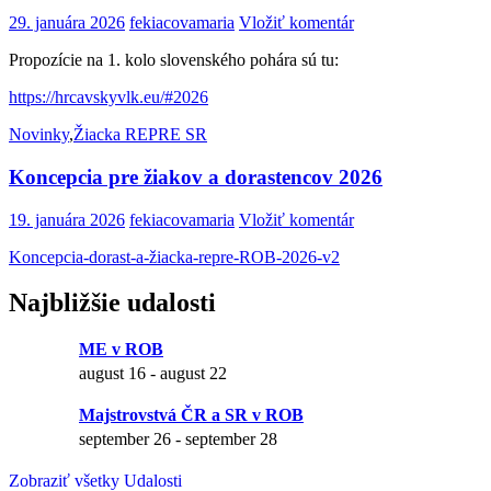
29. januára 2026
fekiacovamaria
Vložiť komentár
Propozície na 1. kolo slovenského pohára sú tu:
https://hrcavskyvlk.eu/#2026
Novinky
,
Žiacka REPRE SR
Koncepcia pre žiakov a dorastencov 2026
19. januára 2026
fekiacovamaria
Vložiť komentár
Koncepcia-dorast-a-žiacka-repre-ROB-2026-v2
Najbližšie udalosti
ME v ROB
august 16
-
august 22
Majstrovstvá ČR a SR v ROB
september 26
-
september 28
Zobraziť všetky Udalosti