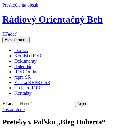
Preskočiť na obsah
Rádiový Orientačný Beh
Hľadať
Hlavné menu
Domov
Komisia ROB
Dokumenty
Kalendár
ROB Online
repre SR
Žiacka REPRE SR
Čo je to ROB?
Kontakty
Hľadať:
Nezaradené
Preteky v Poľsku „Bieg Huberta“