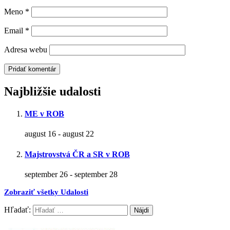
Meno
*
Email
*
Adresa webu
Najbližšie udalosti
ME v ROB
august 16
-
august 22
Majstrovstvá ČR a SR v ROB
september 26
-
september 28
Zobraziť všetky Udalosti
Hľadať: