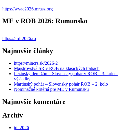
https://wyac2026.mrasz.org
ME v ROB 2026: Rumunsko
https://ardf2026.ro
Najnovšie články
https://mincrs.sk/2026-2
Majstrovstvá SR v ROB na klasických tratiach
Pezinský demižón – Slovenský pohár v ROB – 3. kolo –
výsledky
Martinský pohár – Slovenský pohár ROB – 2. kolo
Nominačné kritériá pre ME v Rumunsku
Najnovšie komentáre
Archív
júl 2026