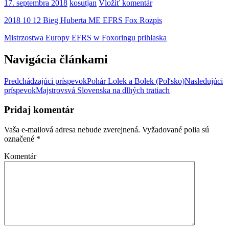
17. septembra 2018
kosutjan
Vložiť komentár
2018 10 12 Bieg Huberta ME EFRS Fox Rozpis
Mistrzostwa Europy EFRS w Foxoringu prihlaska
Navigácia článkami
Predchádzajúci príspevok
Pohár Lolek a Bolek (Poľsko)
Nasledujúci
príspevok
Majstrovsvá Slovenska na dlhých tratiach
Pridaj komentár
Vaša e-mailová adresa nebude zverejnená.
Vyžadované polia sú
označené
*
Komentár