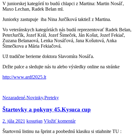
V juniorskej kategórií to budú chlapci z Martina: Martin Nosáľ,
Maxo Lechan, Radek Belan ml.
Juniorky zastupuje iba Nina Jurčíková taktiež z Martina.
Vo veteránskych kategóriách nás budú reprezentovať Radek Belan,
PeterJurčík, Jozef Král, Jozef Šimeček, Ján Košut, Jozef Fekiač,
Zuzana Belanaová, Lenka Nosáľová, Jana Košutová, Anka
Šimečkova a Mária Fekiačová.
Už tradične berieme doktora Slavomíra Nosáľa.
Držte palce a sledujte nás tu alebo výsledky online na stránke
http://www.ardf2025.lt
Nezaradené
,
Novinky
,
Preteky
Štartovky a pokyny 45.Kysuca cup
2. júla 2021
kosutjan
Vložiť komentár
Štartovnú listinu na šprint a poobednú klasiku si stiahnite TU :