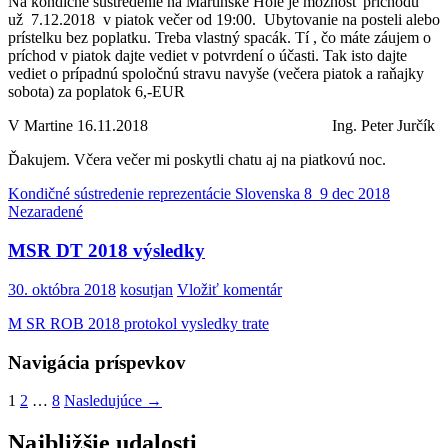
Na kondičné sústredenie na Martinské Hole je možnosť príchodu
už 7.12.2018 v piatok večer od 19:00. Ubytovanie na posteli alebo
prístelku bez poplatku. Treba vlastný spacák. Tí , čo máte záujem o
príchod v piatok dajte vediet v potvrdení o účasti. Tak isto dajte
vediet o prípadnú spoločnú stravu navyše (večera piatok a raňajky
sobota) za poplatok 6,-EUR
V Martine 16.11.2018 Ing. Peter Jurčík
Ďakujem. Včera večer mi poskytli chatu aj na piatkovú noc.
Kondičné sústredenie reprezentácie Slovenska 8_9 dec 2018
Nezaradené
MSR DT 2018 výsledky
30. októbra 2018
kosutjan
Vložiť komentár
M SR ROB 2018 protokol vysledky trate
Navigácia príspevkov
1
2
…
8
Nasledujúce →
Najbližšie udalosti