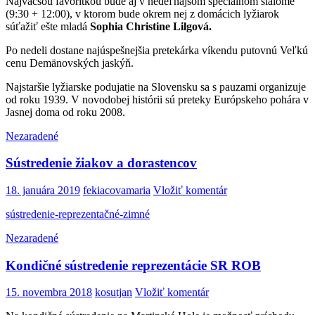
Najväčšou favoritkou bude aj v nedeľňajšom špeciálnom slalome
(9:30 + 12:00), v ktorom bude okrem nej z domácich lyžiarok
súťažiť ešte mladá
Sophia Christine Lilgová.
Po nedeli dostane najúspešnejšia pretekárka víkendu putovnú Veľkú
cenu Demänovských jaskýň.
Najstaršie lyžiarske podujatie na Slovensku sa s pauzami organizuje
od roku 1939. V novodobej histórii sú preteky Európskeho pohára v
Jasnej doma od roku 2008.
Nezaradené
Sústredenie žiakov a dorastencov
18. januára 2019
fekiacovamaria
Vložiť komentár
sústredenie-reprezentačné-zimné
Nezaradené
Kondičné sústredenie reprezentácie SR ROB
15. novembra 2018
kosutjan
Vložiť komentár