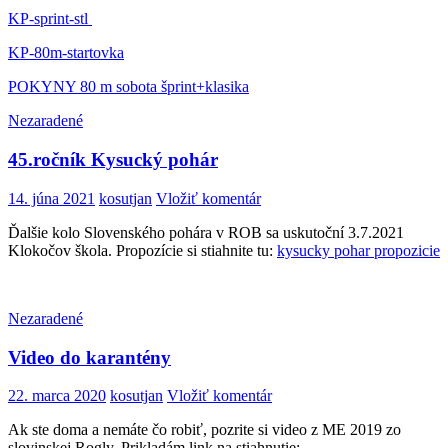
KP-sprint-stl
KP-80m-startovka
POKYNY 80 m sobota šprint+klasika
Nezaradené
45.ročník Kysucký pohár
14. júna 2021
kosutjan
Vložiť komentár
Ďalšie kolo Slovenského pohára v ROB sa uskutoční 3.7.2021
Klokočov škola. Propozície si stiahnite tu:
kysucky pohar propozicie
Nezaradené
Video do karantény
22. marca 2020
kosutjan
Vložiť komentár
Ak ste doma a nemáte čo robiť, pozrite si video z ME 2019 zo
slovinskej Rogly. Prikladám link na stiahnutie: