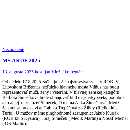
Nezaradené
MS ARDF 2025
13. augusta 2025
kosutjan
Vložiť komentár
Od nedele 17.8.2025 začinajú 22. majstrovstvá sveta v ROB. V
Litovskom Brištonas neďaleko hlavného mesta Vilňus nás budú
reprezentovať muži, ženy i veteráni. V hlavnej ženskej kategórií
Barbora Šimečková bude obhajovať titul majsterky sveta, podobne
ako aj jej otec Jozef Šimeček, či mama Anka Šimečková. Medzi
ženami sa predstaví aj Gabika Trepáčová zo Žiliny (Rádioklub
Turie). U mužov máme plnohodnotné zastúpenie: Jakub Kuriak
(ROB klub Kysuca), Juraj Šimeček ( Medik Martin) a Nosáľ Michal
( OS Martin).