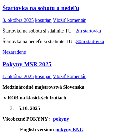
Štartovka na sobotu a nedeľu
3. októbra 2025
kosutjan
Vložiť komentár
Štartovku na sobotu si stiahnite TU :
2m startovka
Štartovka na nedeľu si stiahnite TU :
80m startovka
Nezaradené
Pokyny MSR 2025
1. októbra 2025
kosutjan
Vložiť komentár
Medzinárodné
majstrovstvá
S
lovenska
v
ROB na klasických tratiach
– 5.10. 2025
Všeobecné POKYNY :
pokyny
English version:
pokyny ENG