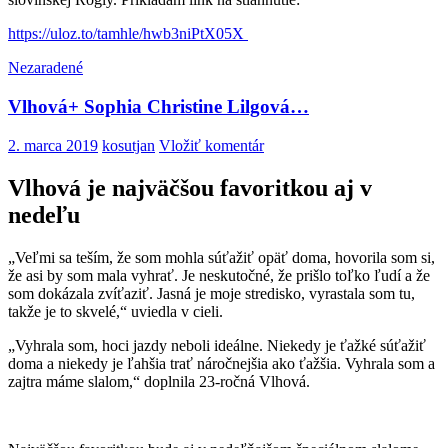
https://uloz.to/tamhle/hwb3niPtX05X
Nezaradené
Vlhová+ Sophia Christine Lilgová…
2. marca 2019
kosutjan
Vložiť komentár
Vlhová je najväčšou favoritkou aj v
nedeľu
„Veľmi sa teším, že som mohla súťažiť opäť doma, hovorila som si,
že asi by som mala vyhrať. Je neskutočné, že prišlo toľko ľudí a že
som dokázala zvíťaziť. Jasná je moje stredisko, vyrastala som tu,
takže je to skvelé,“ uviedla v cieli.
„Vyhrala som, hoci jazdy neboli ideálne. Niekedy je ťažké súťažiť
doma a niekedy je ľahšia trať náročnejšia ako ťažšia. Vyhrala som a
zajtra máme slalom,“ doplnila 23-ročná Vlhová.