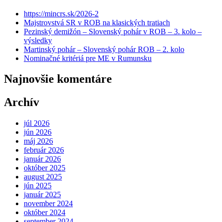
https://mincrs.sk/2026-2
Majstrovstvá SR v ROB na klasických tratiach
Pezinský demižón – Slovenský pohár v ROB – 3. kolo –
výsledky
Martinský pohár – Slovenský pohár ROB – 2. kolo
Nominačné kritériá pre ME v Rumunsku
Najnovšie komentáre
Archív
júl 2026
jún 2026
máj 2026
február 2026
január 2026
október 2025
august 2025
jún 2025
január 2025
november 2024
október 2024
september 2024