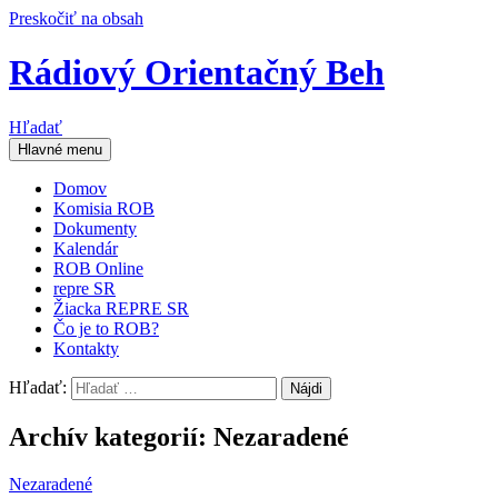
Preskočiť na obsah
Rádiový Orientačný Beh
Hľadať
Hlavné menu
Domov
Komisia ROB
Dokumenty
Kalendár
ROB Online
repre SR
Žiacka REPRE SR
Čo je to ROB?
Kontakty
Hľadať:
Archív kategorií: Nezaradené
Nezaradené