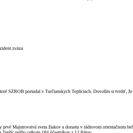
zväzu
toré SZROB poriadal v Turčianskych Tepliciach. Dovolím si tvrdiť, že 
cky prvé Majstrovstvá sveta žiakov a dorastu v rádiovom orientačnom b
 Teplíc prišlo celkom 184 účastníkov z 12 štátov.