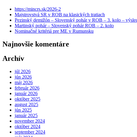
https://mincrs.sk/2026-2
Majstrovstvá SR v ROB na klasických tratiach
Pezinský demižón – Slovenský pohár v ROB – 3. kolo – výsle
Martinský pohár – Slovenský pohár ROB – 2. kolo
Nominačné kritériá pre ME v Rumunsku
Najnovšie komentáre
Archív
júl 2026
jún 2026
máj 2026
február 2026
január 2026
október 2025
august 2025
jún 2025
január 2025
november 2024
október 2024
september 2024