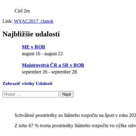
Ciel 2m
Link:
WYAC2017_clanok
Najbližšie udalosti
ME v ROB
august 16
-
august 22
Majstrovstvá ČR a SR v ROB
september 26
-
september 28
Zobraziť všetky Udalosti
Hľadať:
Schválené prostriedky zo štátneho rozpočtu na šport v roku 20
Z toho 67 % tvoria prostriedky štátneho rozpočtu vo výške odv