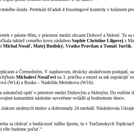
tského úradu. Pretekári hľadali 4 foxoringové kontroly v krásnom pros
pretek v pásme 80m, v priestore medzi obcami Dubové a Sklené. Tu sa ra
očkala taktiež cenného kovu zásluhou
Sophie Christine Lilgovej
z Mar
ní
Michal Nosáľ, Matej Budiský, Vratko Pravňan a Tomáš Jurčík
.
plicami a Čremošným. V napínavom, divácky atraktívnom podujatí, sa z 
 chýbalo
Michalovi Nosáľovi
na 3. priečku a musel sa tak uspokojiť 
ecová (W14) a Ruska – Nadežda Melnikova (W16).
2m sa uskutočnil opäť v priestore medzi Dubovým a Skleným. Do eufórie
 svojimi kamarátmi následne suverénne ovládli aj hodnotenie tímov.
iskom siedmych titulov a dohromady 24 medailí. Následovala Ukrajin
ba sa obávať o budúcnosť nášho športu, tu v Turčianskych Tepliciach 
ti ešte budeme počuť.“