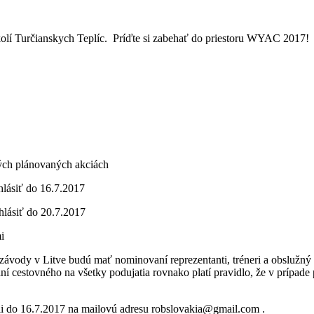
kolí Turčianskych Teplíc. Príďte si zabehať do priestoru WYAC 2017!
ých plánovaných akciách
hlásiť do 16.7.2017
hlásiť do 20.7.2017
i
ávody v Litve budú mať nominovaní reprezentanti, tréneri a obslužný 
í cestovného na všetky podujatia rovnako platí pravidlo, že v prípade
ili do 16.7.2017 na mailovú adresu robslovakia@gmail.com .