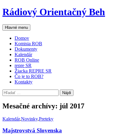
Preskočiť
Rádiový Orientačný Beh
na
obsah
Hľadať
Hlavné menu
Domov
Komisia ROB
Dokumenty
Kalendár
ROB Online
repre SR
Žiacka REPRE SR
Čo je to ROB?
Kontakty
Hľadať:
Mesačné archívy: júl 2017
Kalendár
,
Novinky
,
Preteky
Majstrovstvá Slovenska