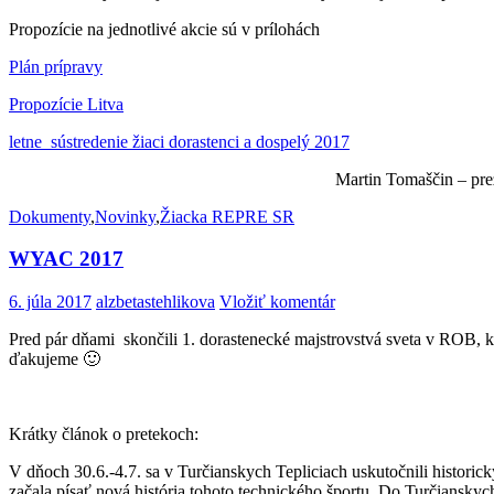
Propozície na jednotlivé akcie sú v prílohách
Plán prípravy
Propozície Litva
letne_sústredenie žiaci dorastenci a dospelý 2017
Martin Tomaščin – prezident 
Dokumenty
,
Novinky
,
Žiacka REPRE SR
WYAC 2017
6. júla 2017
alzbetastehlikova
Vložiť komentár
Pred pár dňami skončili 1. dorastenecké majstrovstvá sveta v ROB, k
ďakujeme 🙂
Krátky článok o pretekoch:
V dňoch 30.6.-4.7. sa v Turčianskych Tepliciach uskutočnili histori
začala písať nová história tohoto technického športu. Do Turčianskych