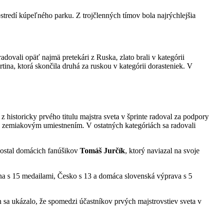
tredí kúpeľného parku. Z trojčlenných tímov bola najrýchlejšia
dovali opäť najmä pretekári z Ruska, zlato brali v kategórii
tina, ktorá skončila druhá za ruskou v kategórii dorasteniek. V
historicky prvého titulu majstra sveta v šprinte radoval za podpory
so zemiakovým umiestnením. V ostatných kategóriách sa radovali
 dostal domácich fanúšikov
Tomáš Jurčík
, ktorý naviazal na svoje
a s 15 medailami, Česko s 13 a domáca slovenská výprava s 5
sa ukázalo, že spomedzi účastníkov prvých majstrovstiev sveta v