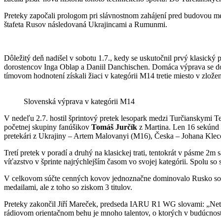
Preteky započali prologom pri slávnostnom zahájení pred budovou mes
štafeta Rusov následovaná Ukrajincami a Rumunmi.
Dôležitý deň nadišel v sobotu 1.7., kedy se uskutočnil prvý klasický 
dorostencov Inga Oblap a Daniil Danchischen. Domáca výprava se d
tímovom hodnotení získali žiaci v kategórii M14 tretie miesto v zlože
Slovenská výprava v kategórii M14
V nedeľu 2.7. hostil šprintový pretek lesopark medzi Turčianskymi Te
početnej skupiny fanúšikov
Tomáš Jurčík
z Martina. Len 16 sekúnd
pretekári z Ukrajiny – Artem Malovanyi (M16), Česka – Johana Kl
Tretí pretek v poradí a druhý na klasickej trati, tentokrát v pásme 
víťazstvo v šprinte najrýchlejším časom vo svojej kategórii. Spolu so
V celkovom súčte cenných kovov jednoznačne dominovalo Rusko so z
medailami, ale z toho so ziskom 3 titulov.
Preteky zakončil Jiří Mareček, predseda IARU R1 WG slovami: „Netre
rádiovom orientačnom behu je mnoho talentov, o ktorých v budúcnos