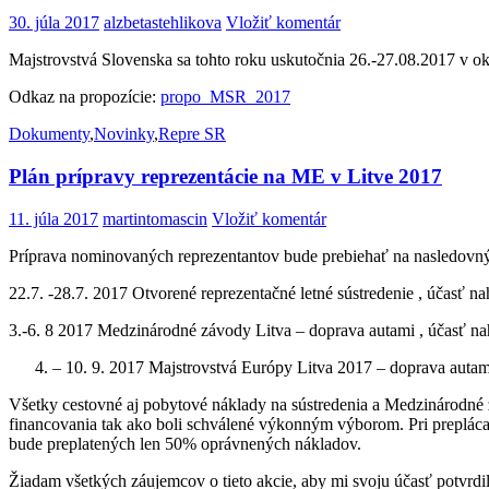
30. júla 2017
alzbetastehlikova
Vložiť komentár
Majstrovstvá Slovenska sa tohto roku uskutočnia 26.-27.08.2017 v o
Odkaz na propozície:
propo_MSR_2017
Dokumenty
,
Novinky
,
Repre SR
Plán prípravy reprezentácie na ME v Litve 2017
11. júla 2017
martintomascin
Vložiť komentár
Príprava nominovaných reprezentantov bude prebiehať na nasledovn
22.7. -28.7. 2017 Otvorené reprezentačné letné sústredenie , účasť na
3.-6. 8 2017 Medzinárodné závody Litva – doprava autami , účasť na
– 10. 9. 2017 Majstrovstvá Európy Litva 2017 – doprava autam
Všetky cestovné aj pobytové náklady na sústredenia a Medzinárodné z
financovania tak ako boli schválené výkonným výborom. Pri preplácan
bude preplatených len 50% oprávnených nákladov.
Žiadam všetkých záujemcov o tieto akcie, aby mi svoju účasť potvrd