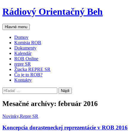
Preskočiť
Rádiový Orientačný Beh
na
obsah
Hľadať
Hlavné menu
Domov
Komisia ROB
Dokumenty
Kalendár
ROB Online
repre SR
Žiacka REPRE SR
Čo je to ROB?
Kontakty
Hľadať:
Mesačné archívy: február 2016
Novinky
,
Repre SR
Koncepcia dorasteneckej reprezentácie v ROB 2016