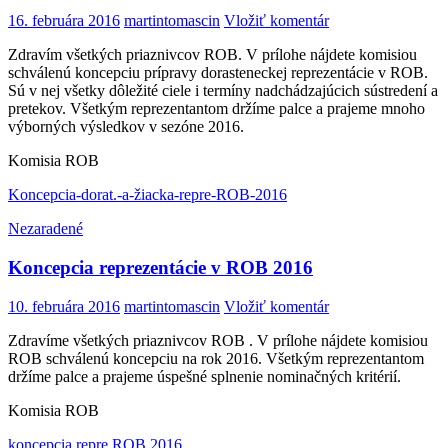
16. februára 2016
martintomascin
Vložiť komentár
Zdravím všetkých priaznivcov ROB. V prílohe nájdete komisiou
schválenú koncepciu prípravy dorasteneckej reprezentácie v ROB.
Sú v nej všetky dôležité ciele i termíny nadchádzajúcich sústredení a
pretekov. Všetkým reprezentantom držíme palce a prajeme mnoho
výborných výsledkov v sezóne 2016.
Komisia ROB
Koncepcia-dorat.-a-žiacka-repre-ROB-2016
Nezaradené
Koncepcia reprezentácie v ROB 2016
10. februára 2016
martintomascin
Vložiť komentár
Zdravíme všetkých priaznivcov ROB . V prílohe nájdete komisiou
ROB schválenú koncepciu na rok 2016. Všetkým reprezentantom
držíme palce a prajeme úspešné splnenie nominačných kritérií.
Komisia ROB
koncepcia repre ROB 2016