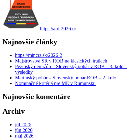
https://ardf2026.ro
Najnovšie články
https://mincrs.sk/2026-2
Majstrovstvá SR v ROB na klasických tratiach
Pezinský demižón – Slovenský pohár v ROB – 3. kolo –
výsledky
Martinský pohár – Slovenský pohár ROB – 2. kolo
Nominačné kritériá pre ME v Rumunsku
Najnovšie komentáre
Archív
júl 2026
jún 2026
máj 2026