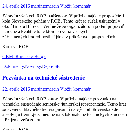
24. apríla 2016
martintomascin
Vložiť komentár
Zdravím všetkých ROB nadšencov. V prílohe nájdete propozície 1.
kola Sloveského pohára v ROB. Tento krát sa súťaž uskutoční v
okolí Brna a Bílovic . Veríme že sa organizátorom podarí pripraviť
náročné a kvalitné trate ktoré preveria všetkých
zúčastnených.Podrobnosti nájdete v priložených propozíciách.
Komisia ROB
GBM_Brnenske-Bergle
Dokumenty
,
Novinky
,
Repre SR
Pozvánka na technické sústredenie
22. apríla 2016
martintomascin
Vložiť komentár
Zdravím všetkých ROB károv. V prílohe nájdete pozvánku na
technické sústredenie seniorskej/juniorskej reprezentácie. Tento krát
sa zverenci hlavného trénera presunú na východ Slovenska kde
absolvujú tréningy zamerané na zdokonalenie technických zručností
. Prajeme veľa zdaru.
Komisia ROB