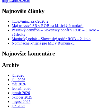
https://ardf2026.ro
Najnovšie články
https://mincrs.sk/2026-2
Majstrovstvá SR v ROB na klasických tratiach
Pezinský demižón – Slovenský pohár v ROB – 3. kolo –
výsledky
Martinský pohár – Slovenský pohár ROB – 2. kolo
Nominačné kritériá pre ME v Rumunsku
Najnovšie komentáre
Archív
júl 2026
jún 2026
máj 2026
február 2026
január 2026
október 2025
august 2025
jún 2025