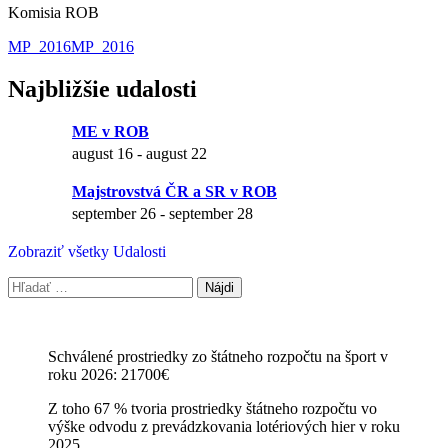
Komisia ROB
MP_2016
MP_2016
Najbližšie udalosti
ME v ROB
august 16
-
august 22
Majstrovstvá ČR a SR v ROB
september 26
-
september 28
Zobraziť všetky Udalosti
Hľadať:
Schválené prostriedky zo štátneho rozpočtu na šport v
roku 2026: 21700€
Z toho 67 % tvoria prostriedky štátneho rozpočtu vo
výške odvodu z prevádzkovania lotériových hier v roku
2025