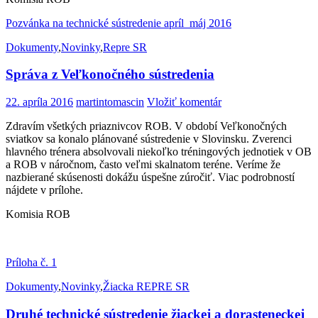
Pozvánka na technické sústredenie apríl_máj 2016
Dokumenty
,
Novinky
,
Repre SR
Správa z Veľkonočného sústredenia
22. apríla 2016
martintomascin
Vložiť komentár
Zdravím všetkých priaznivcov ROB. V období Veľkonočných
sviatkov sa konalo plánované sústredenie v Slovinsku. Zverenci
hlavného trénera absolvovali niekoľko tréningových jednotiek v OB
a ROB v náročnom, často veľmi skalnatom teréne. Veríme že
nazbierané skúsenosti dokážu úspešne zúročiť. Viac podrobností
nájdete v prílohe.
Komisia ROB
Príloha č. 1
Dokumenty
,
Novinky
,
Žiacka REPRE SR
Druhé technické sústredenie žiackej a dorasteneckej