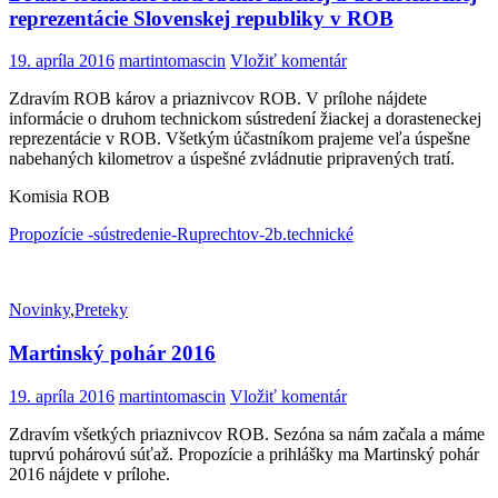
reprezentácie Slovenskej republiky v ROB
19. apríla 2016
martintomascin
Vložiť komentár
Zdravím ROB károv a priaznivcov ROB. V prílohe nájdete
informácie o druhom technickom sústredení žiackej a dorasteneckej
reprezentácie v ROB. Všetkým účastníkom prajeme veľa úspešne
nabehaných kilometrov a úspešné zvládnutie pripravených tratí.
Komisia ROB
Propozície -sústredenie-Ruprechtov-2b.technické
Novinky
,
Preteky
Martinský pohár 2016
19. apríla 2016
martintomascin
Vložiť komentár
Zdravím všetkých priaznivcov ROB. Sezóna sa nám začala a máme
tuprvú pohárovú súťaž. Propozície a prihlášky ma Martinský pohár
2016 nájdete v prílohe.