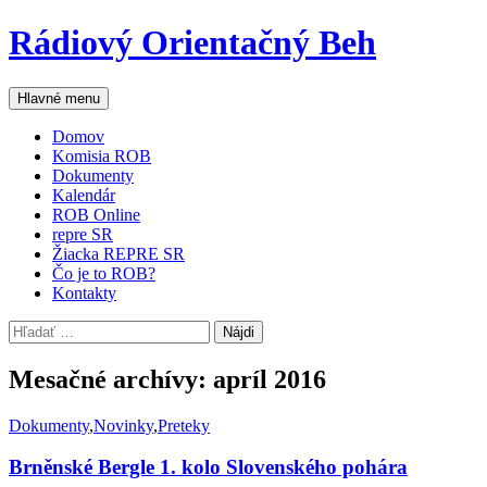
Preskočiť
Rádiový Orientačný Beh
na
obsah
Hľadať
Hlavné menu
Domov
Komisia ROB
Dokumenty
Kalendár
ROB Online
repre SR
Žiacka REPRE SR
Čo je to ROB?
Kontakty
Hľadať:
Mesačné archívy: apríl 2016
Dokumenty
,
Novinky
,
Preteky
Brněnské Bergle 1. kolo Slovenského pohára