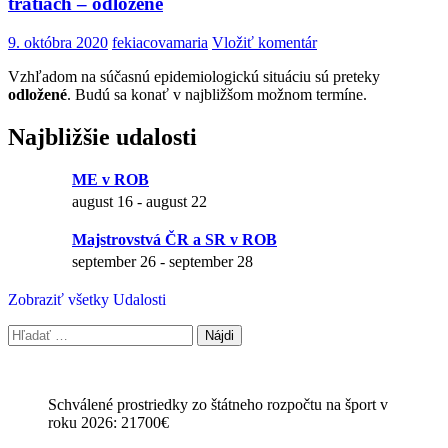
tratiach – odložené
9. októbra 2020
fekiacovamaria
Vložiť komentár
Vzhľadom na súčasnú epidemiologickú situáciu sú preteky
odložené
. Budú sa konať v najbližšom možnom termíne.
Najbližšie udalosti
ME v ROB
august 16
-
august 22
Majstrovstvá ČR a SR v ROB
september 26
-
september 28
Zobraziť všetky Udalosti
Hľadať:
Schválené prostriedky zo štátneho rozpočtu na šport v
roku 2026: 21700€