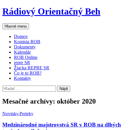
Preskočiť
Rádiový Orientačný Beh
na
obsah
Hľadať
Hlavné menu
Domov
Komisia ROB
Dokumenty
Kalendár
ROB Online
repre SR
Žiacka REPRE SR
Čo je to ROB?
Kontakty
Hľadať:
Mesačné archívy: október 2020
Novinky
,
Preteky
Medzinárodné majstrovstvá SR v ROB na dlhých