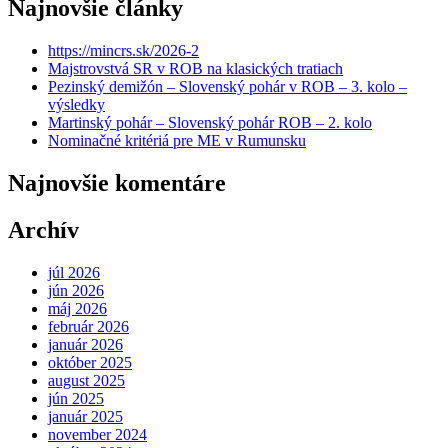
Najnovšie články
https://mincrs.sk/2026-2
Majstrovstvá SR v ROB na klasických tratiach
Pezinský demižón – Slovenský pohár v ROB – 3. kolo –
výsledky
Martinský pohár – Slovenský pohár ROB – 2. kolo
Nominačné kritériá pre ME v Rumunsku
Najnovšie komentáre
Archív
júl 2026
jún 2026
máj 2026
február 2026
január 2026
október 2025
august 2025
jún 2025
január 2025
november 2024