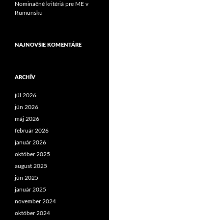
Nominačné kritériá pre ME v
Rumunsku
NAJNOVŠIE KOMENTÁRE
ARCHÍV
júl 2026
jún 2026
máj 2026
február 2026
január 2026
október 2025
august 2025
jún 2025
január 2025
november 2024
október 2024