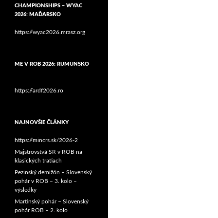
CHAMPIONSHIPS – WYAC
2026: MAĎARSKO
https://wyac2026.mrasz.org
ME V ROB 2026: RUMUNSKO
https://ardf2026.ro
NAJNOVŠIE ČLÁNKY
https://mincrs.sk/2026-2
Majstrovstvá SR v ROB na
klasických tratiach
Pezinský demižón – Slovenský
pohár v ROB – 3. kolo –
výsledky
Martinský pohár – Slovenský
pohár ROB – 2. kolo