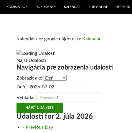
KOMISIA ROB
DOKUMENTY
KALENDÁR
ROB ONLINE
REPRE SR
Kalendár cez google nájdete tu:
Kalendár
Nájsť Udalosti
Navigácia pre zobrazenia udalosti
Zobraziť ako
Deň
Vyhľadať
Udalosti for 2. júla 2026
N
«
Previous Day