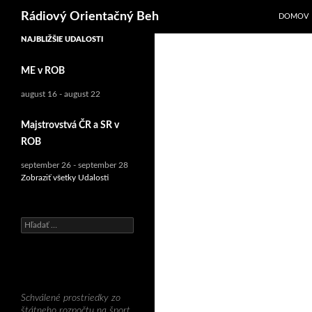
Hľadať
Rádiový Orientačný Beh
DOMOV
NAJBLIŽŠIE UDALOSTI
Preskočiť
na
ME v ROB
obsah
august 16
-
august 22
Majstrovstvá ČR a SR v
ROB
september 26
-
september 28
Zobraziť všetky Udalosti
H
ľ
a
d
a
ť
Schválené prostriedky zo
:
štátneho rozpočtu na šport