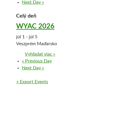
a
Next Day
»
v
i
Celý deň
g
WYAC 2026
á
c
júl 1
-
júl 5
i
Veszprém
Maďarsko
a
Vyhľadať viac »
p
N
«
Previous Day
o
a
Next Day
»
d
v
ľ
i
+ Export Events
a
g
d
á
n
c
í
i
a
p