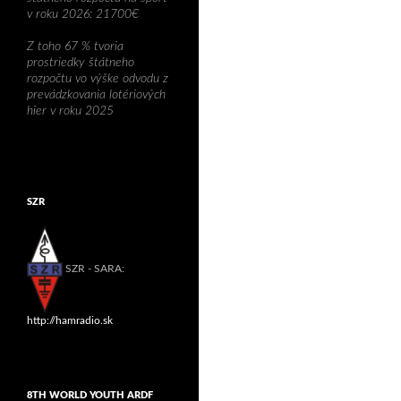
v roku 2026: 21700€
Z toho 67 % tvoria
prostriedky štátneho
rozpočtu vo výške odvodu z
prevádzkovania lotériových
hier v roku 2025
SZR
SZR - SARA:
http://hamradio.sk
8TH WORLD YOUTH ARDF