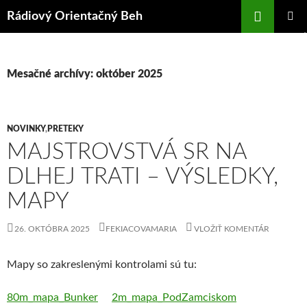
Preskočiť
Hľadať
Rádiový Orientačný Beh
na
HLAVNÉ
obsah
MENU
Mesačné archívy: október 2025
NOVINKY
,
PRETEKY
MAJSTROVSTVÁ SR NA
DLHEJ TRATI – VÝSLEDKY,
MAPY
26. OKTÓBRA 2025
FEKIACOVAMARIA
VLOŽIŤ KOMENTÁR
Mapy so zakreslenými kontrolami sú tu:
80m_mapa_Bunker
2m_mapa_PodZamciskom