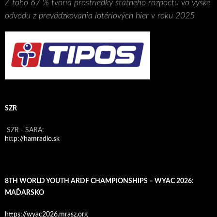
Z toho 67 % tvoria prostriedky štátneho rozpočtu vo výške
odvodu z prevádzkovania lotériových hier v roku 2025
SZR
SZR - SARA:
http://hamradio.sk
8TH WORLD YOUTH ARDF CHAMPIONSHIPS – WYAC 2026:
MAĎARSKO
https://wyac2026.mrasz.org