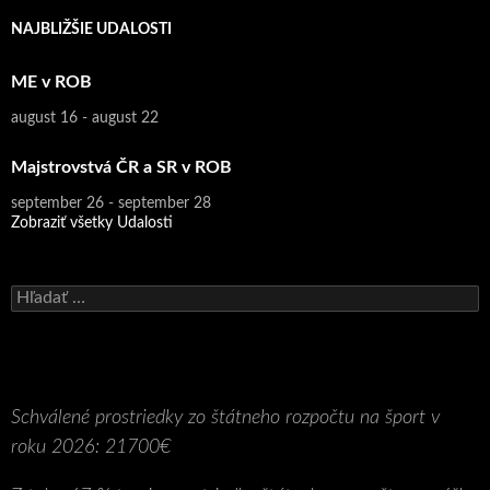
NAJBLIŽŠIE UDALOSTI
ME v ROB
august 16
-
august 22
Majstrovstvá ČR a SR v ROB
september 26
-
september 28
Zobraziť všetky Udalosti
H
ľ
a
d
a
ť
:
Schválené prostriedky zo štátneho rozpočtu na šport v
roku 2026: 21700€