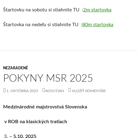
Štartovku na sobotu si stiahnite TU :
2m startovka
Štartovka na nedeľu si stiahnite TU :
80m startovka
NEZARADENÉ
POKYNY MSR 2025
1. OKTÓBRA 2025
KOSUTJAN
VLOŽIŤ KOMENTÁR
Medzinárodné
majstrovstvá
S
lovenska
v
ROB na klasických tratiach
– 5.10. 2025