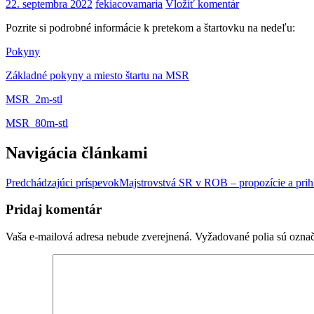
22. septembra 2022
fekiacovamaria
Vložiť komentár
Pozrite si podrobné informácie k pretekom a štartovku na nedeľu:
Pokyny
Základné pokyny a miesto štartu na MSR
MSR_2m-stl
MSR_80m-stl
Navigácia článkami
Predchádzajúci príspevok
Majstrovstvá SR v ROB – propozície a prih
Pridaj komentár
Vaša e-mailová adresa nebude zverejnená.
Vyžadované polia sú ozna