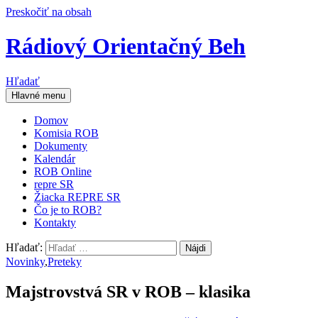
Preskočiť na obsah
Rádiový Orientačný Beh
Hľadať
Hlavné menu
Domov
Komisia ROB
Dokumenty
Kalendár
ROB Online
repre SR
Žiacka REPRE SR
Čo je to ROB?
Kontakty
Hľadať:
Novinky
,
Preteky
Majstrovstvá SR v ROB – klasika