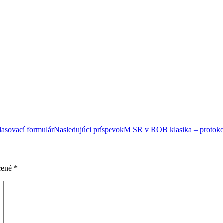
lasovací formulár
Nasledujúci príspevok
M SR v ROB klasika – protoko
čené
*