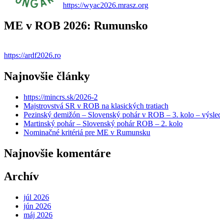
https://wyac2026.mrasz.org
ME v ROB 2026: Rumunsko
https://ardf2026.ro
Najnovšie články
https://mincrs.sk/2026-2
Majstrovstvá SR v ROB na klasických tratiach
Pezinský demižón – Slovenský pohár v ROB – 3. kolo – výsle
Martinský pohár – Slovenský pohár ROB – 2. kolo
Nominačné kritériá pre ME v Rumunsku
Najnovšie komentáre
Archív
júl 2026
jún 2026
máj 2026