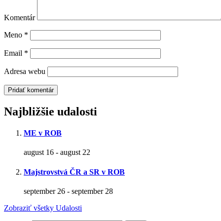
Komentár
Meno
*
Email
*
Adresa webu
Najbližšie udalosti
ME v ROB
august 16
-
august 22
Majstrovstvá ČR a SR v ROB
september 26
-
september 28
Zobraziť všetky Udalosti