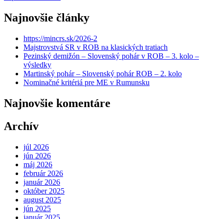
Najnovšie články
https://mincrs.sk/2026-2
Majstrovstvá SR v ROB na klasických tratiach
Pezinský demižón – Slovenský pohár v ROB – 3. kolo –
výsledky
Martinský pohár – Slovenský pohár ROB – 2. kolo
Nominačné kritériá pre ME v Rumunsku
Najnovšie komentáre
Archív
júl 2026
jún 2026
máj 2026
február 2026
január 2026
október 2025
august 2025
jún 2025
január 2025