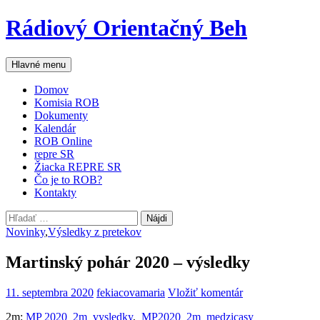
Preskočiť
Rádiový Orientačný Beh
na
obsah
Hľadať
Hlavné menu
Domov
Komisia ROB
Dokumenty
Kalendár
ROB Online
repre SR
Žiacka REPRE SR
Čo je to ROB?
Kontakty
Hľadať:
Novinky
,
Výsledky z pretekov
Martinský pohár 2020 – výsledky
11. septembra 2020
fekiacovamaria
Vložiť komentár
2m:
MP 2020_2m_vysledky
,
MP2020_2m_medzicasy