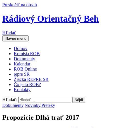
Preskočiť na obsah
Rádiový Orientačný Beh
Hľadať
Hlavné menu
Domov
Komisia ROB
Dokumenty
Kalendár
ROB Online
repre SR
Žiacka REPRE SR
Čo je to ROB?
Kontakty
Hľadať:
Dokumenty
,
Novinky
,
Preteky
Propozície Dlhá trať 2017