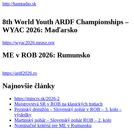
http://hamradio.sk
8th World Youth ARDF Championships –
WYAC 2026: Maďarsko
https://wyac2026.mrasz.org
ME v ROB 2026: Rumunsko
https://ardf2026.ro
Najnovšie články
https://mincrs.sk/2026-2
Majstrovstvá SR v ROB na klasických tratiach
Pezinský demižón – Slovenský pohár v ROB – 3. kolo –
výsledky
Martinský pohár – Slovenský pohár ROB – 2. kolo
Nominačné kritériá pre ME v Rumunsku