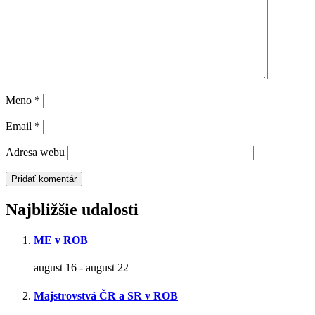
Meno
*
Email
*
Adresa webu
Najbližšie udalosti
ME v ROB
august 16
-
august 22
Majstrovstvá ČR a SR v ROB