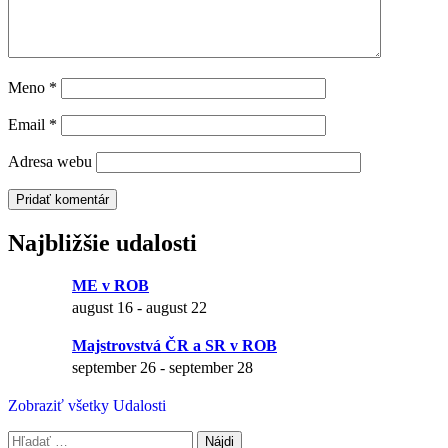
Meno
*
Email
*
Adresa webu
Najbližšie udalosti
ME v ROB
august 16
-
august 22
Majstrovstvá ČR a SR v ROB
september 26
-
september 28
Zobraziť všetky Udalosti
Hľadať: