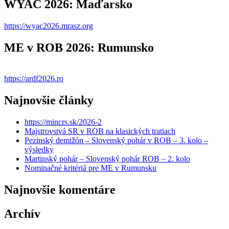
WYAC 2026: Maďarsko
https://wyac2026.mrasz.org
ME v ROB 2026: Rumunsko
https://ardf2026.ro
Najnovšie články
https://mincrs.sk/2026-2
Majstrovstvá SR v ROB na klasických tratiach
Pezinský demižón – Slovenský pohár v ROB – 3. kolo –
výsledky
Martinský pohár – Slovenský pohár ROB – 2. kolo
Nominačné kritériá pre ME v Rumunsku
Najnovšie komentáre
Archív