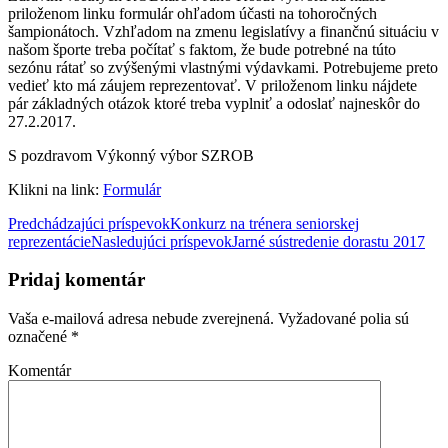
priloženom linku formulár ohľadom účasti na tohoročných
šampionátoch. Vzhľadom na zmenu legislatívy a finančnú situáciu v
našom športe treba počítať s faktom, že bude potrebné na túto
sezónu rátať so zvýšenými vlastnými výdavkami. Potrebujeme preto
vedieť kto má záujem reprezentovať. V priloženom linku nájdete
pár základných otázok ktoré treba vyplniť a odoslať najneskôr do
27.2.2017.
S pozdravom Výkonný výbor SZROB
Klikni na link:
Formulár
Predchádzajúci príspevok
Konkurz na trénera seniorskej
reprezentácie
Nasledujúci príspevok
Jarné sústredenie dorastu 2017
Navigácia
článkami
Pridaj komentár
Vaša e-mailová adresa nebude zverejnená.
Vyžadované polia sú
označené
*
Komentár