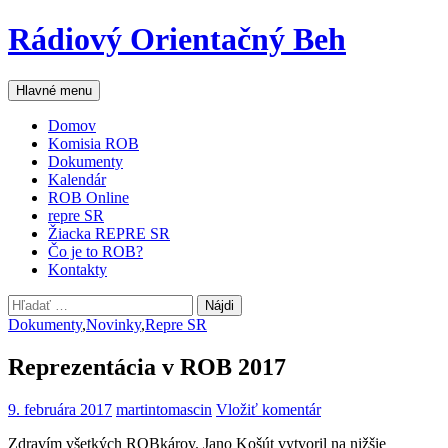
Preskočiť
Rádiový Orientačný Beh
na
obsah
Hľadať
Hlavné menu
Domov
Komisia ROB
Dokumenty
Kalendár
ROB Online
repre SR
Žiacka REPRE SR
Čo je to ROB?
Kontakty
Hľadať:
Dokumenty
,
Novinky
,
Repre SR
Reprezentácia v ROB 2017
9. februára 2017
martintomascin
Vložiť komentár
Zdravím všetkých ROBkárov. Jano Košút vytvoril na nižšie