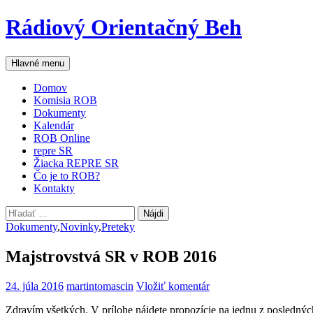
Preskočiť
Rádiový Orientačný Beh
na
obsah
Hľadať
Hlavné menu
Domov
Komisia ROB
Dokumenty
Kalendár
ROB Online
repre SR
Žiacka REPRE SR
Čo je to ROB?
Kontakty
Hľadať:
Dokumenty
,
Novinky
,
Preteky
Majstrovstvá SR v ROB 2016
24. júla 2016
martintomascin
Vložiť komentár
Zdravím všetkých. V prílohe nájdete propozície na jednu z posledný