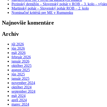
Pezinský demižón – Slovenský pohár v ROB – 3. kolo – výsle
Martinský pohár – Slovenský pohár ROB – 2. kolo
Nominačné kritériá pre ME v Rumunsku
Najnovšie komentáre
Archív
júl 2026
jún 2026
máj 2026
február 2026
január 2026
október 2025
august 2025
jún 2025
január 2025
november 2024
október 2024
september 2024
máj 2024
apríl 2024
marec 2024