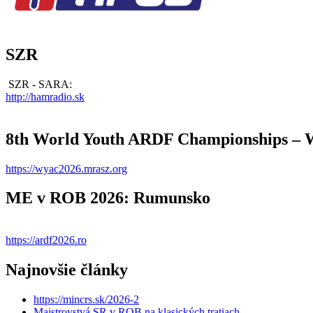
SZR
SZR - SARA:
http://hamradio.sk
8th World Youth ARDF Championships –
https://wyac2026.mrasz.org
ME v ROB 2026: Rumunsko
https://ardf2026.ro
Najnovšie články
https://mincrs.sk/2026-2
Majstrovstvá SR v ROB na klasických tratiach