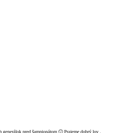
ch generálok pred šampionátom 🙂 Prajeme dobrý lov .