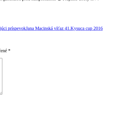
júci príspevok
Jana Macinská víťaz 41.Kysuca cup 2016
čené
*