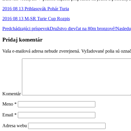
2016 08 13 Prihlasovák Pohár Turia
2016 08 13 M-SR Turie Cup Rozpis
Predchádzajúci príspevok
Družstvo dievčat na 80m bronzové!
Nasledu
Navigácia
Pridaj komentár
článkami
Vaša e-mailová adresa nebude zverejnená.
Vyžadované polia sú ozna
Komentár
Meno
*
Email
*
Adresa webu