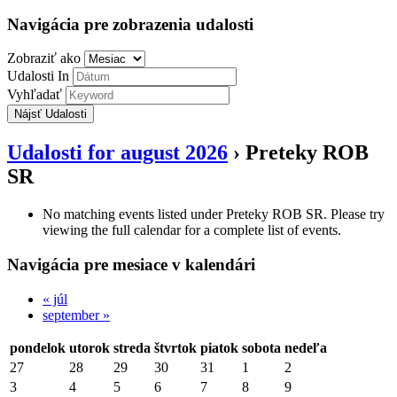
Navigácia pre zobrazenia udalosti
Zobraziť ako
Udalosti In
Vyhľadať
Udalosti for august 2026
› Preteky ROB
SR
No matching events listed under Preteky ROB SR. Please try
viewing the full calendar for a complete list of events.
Navigácia pre mesiace v kalendári
«
júl
september
»
pondelok
utorok
streda
štvrtok
piatok
sobota
nedeľa
27
28
29
30
31
1
2
3
4
5
6
7
8
9