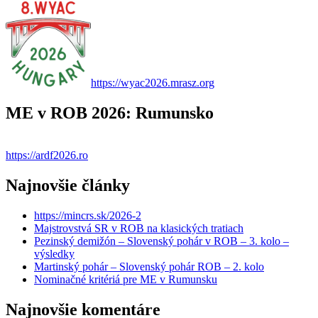
https://wyac2026.mrasz.org
ME v ROB 2026: Rumunsko
https://ardf2026.ro
Najnovšie články
https://mincrs.sk/2026-2
Majstrovstvá SR v ROB na klasických tratiach
Pezinský demižón – Slovenský pohár v ROB – 3. kolo –
výsledky
Martinský pohár – Slovenský pohár ROB – 2. kolo
Nominačné kritériá pre ME v Rumunsku
Najnovšie komentáre