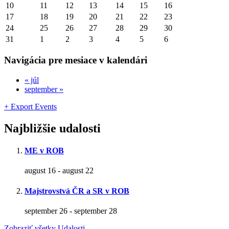
10
11
12
13
14
15
16
17
18
19
20
21
22
23
24
25
26
27
28
29
30
31
1
2
3
4
5
6
Navigácia pre mesiace v kalendári
«
júl
september
»
+ Export Events
Najbližšie udalosti
ME v ROB
august 16
-
august 22
Majstrovstvá ČR a SR v ROB
september 26
-
september 28
Zobraziť všetky Udalosti