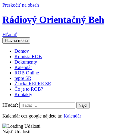
Preskočiť na obsah
Rádiový Orientačný Beh
Hľadať
Hlavné menu
Domov
Komisia ROB
Dokumenty
Kalendár
ROB Online
repre SR
Žiacka REPRE SR
Čo je to ROB?
Kontakty
Hľadať:
Kalendár cez google nájdete tu:
Kalendár
Nájsť Udalosti