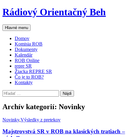
Preskočiť
Rádiový Orientačný Beh
na
obsah
Hľadať
Hlavné menu
Domov
Komisia ROB
Dokumenty
Kalendár
ROB Online
repre SR
Žiacka REPRE SR
Čo je to ROB?
Kontakty
Hľadať:
Archív kategorií: Novinky
Novinky
,
Výsledky z pretekov
Majstrovstvá SR v ROB na klasických tratiach –