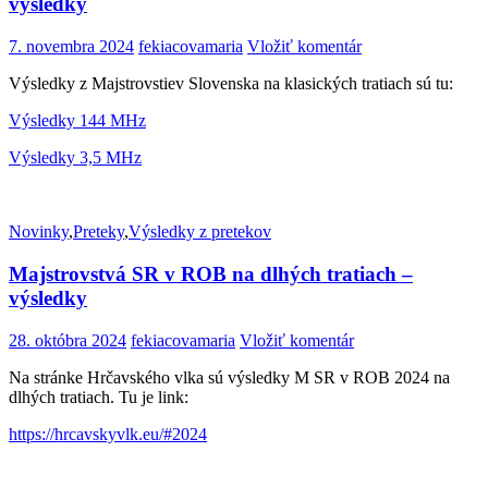
výsledky
7. novembra 2024
fekiacovamaria
Vložiť komentár
Výsledky z Majstrovstiev Slovenska na klasických tratiach sú tu:
Výsledky 144 MHz
Výsledky 3,5 MHz
Novinky
,
Preteky
,
Výsledky z pretekov
Majstrovstvá SR v ROB na dlhých tratiach –
výsledky
28. októbra 2024
fekiacovamaria
Vložiť komentár
Na stránke Hrčavského vlka sú výsledky M SR v ROB 2024 na
dlhých tratiach. Tu je link:
https://hrcavskyvlk.eu/#2024