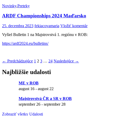
Novinky
,
Preteky
ARDF Championships 2024 Maďarsko
25. decembra 2023
fekiacovamaria
Vložiť komentár
Vyšiel Bulletin 1 na Majstrovstvá 1. regiónu v ROB:
https://ardf2024.eu/bulletins/
← Predchádzajúce
1
2
3
…
24
Nasledujúce →
Navigácia
Najbližšie udalosti
príspevkov
ME v ROB
august 16
-
august 22
Majstrovstvá ČR a SR v ROB
september 26
-
september 28
Zobraziť všetky Udalosti