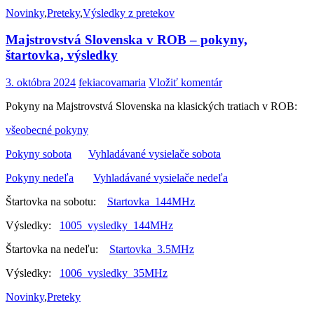
Novinky
,
Preteky
,
Výsledky z pretekov
Majstrovstvá Slovenska v ROB – pokyny,
štartovka, výsledky
3. októbra 2024
fekiacovamaria
Vložiť komentár
Pokyny na Majstrovstvá Slovenska na klasických tratiach v ROB:
všeobecné pokyny
Pokyny sobota
Vyhladávané vysielače sobota
Pokyny nedeľa
Vyhladávané vysielače nedeľa
Štartovka na sobotu:
Startovka_144MHz
Výsledky:
1005_vysledky_144MHz
Štartovka na nedeľu:
Startovka_3.5MHz
Výsledky:
1006_vysledky_35MHz
Novinky
,
Preteky