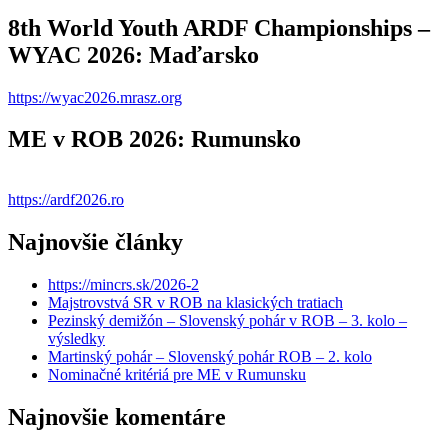
8th World Youth ARDF Championships –
WYAC 2026: Maďarsko
https://wyac2026.mrasz.org
ME v ROB 2026: Rumunsko
https://ardf2026.ro
Najnovšie články
https://mincrs.sk/2026-2
Majstrovstvá SR v ROB na klasických tratiach
Pezinský demižón – Slovenský pohár v ROB – 3. kolo –
výsledky
Martinský pohár – Slovenský pohár ROB – 2. kolo
Nominačné kritériá pre ME v Rumunsku
Najnovšie komentáre