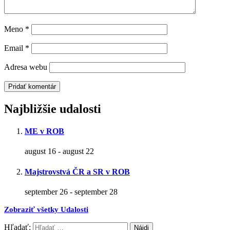
Meno
*
Email
*
Adresa webu
Najbližšie udalosti
ME v ROB
august 16
-
august 22
Majstrovstvá ČR a SR v ROB
september 26
-
september 28
Zobraziť všetky Udalosti
Hľadať: