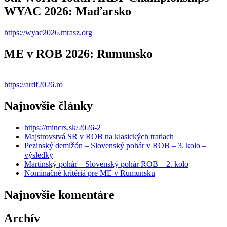
WYAC 2026: Maďarsko
https://wyac2026.mrasz.org
ME v ROB 2026: Rumunsko
https://ardf2026.ro
Najnovšie články
https://mincrs.sk/2026-2
Majstrovstvá SR v ROB na klasických tratiach
Pezinský demižón – Slovenský pohár v ROB – 3. kolo –
výsledky
Martinský pohár – Slovenský pohár ROB – 2. kolo
Nominačné kritériá pre ME v Rumunsku
Najnovšie komentáre
Archív