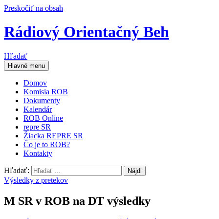
Preskočiť na obsah
Rádiový Orientačný Beh
Hľadať
Hlavné menu
Domov
Komisia ROB
Dokumenty
Kalendár
ROB Online
repre SR
Žiacka REPRE SR
Čo je to ROB?
Kontakty
Hľadať:
Výsledky z pretekov
M SR v ROB na DT výsledky