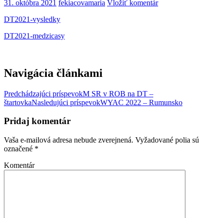
31. októbra 2021
fekiacovamaria
Vložiť komentár
DT2021-vysledky
DT2021-medzicasy
Navigácia článkami
Predchádzajúci príspevok
M SR v ROB na DT –
štartovka
Nasledujúci príspevok
WYAC 2022 – Rumunsko
Pridaj komentár
Vaša e-mailová adresa nebude zverejnená.
Vyžadované polia sú
označené
*
Komentár