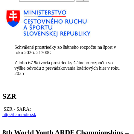
Schválené prostriedky zo štátneho rozpočtu na šport v
roku 2026: 21700€
Z toho 67 % tvoria prostriedky štátneho rozpočtu vo
výške odvodu z prevádzkovania lotériových hier v roku
2025
SZR
SZR - SARA:
http://hamradio.sk
8th World Youth ARDF Championships –