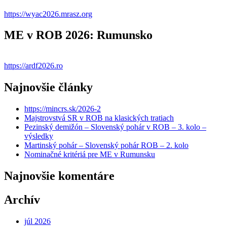
https://wyac2026.mrasz.org
ME v ROB 2026: Rumunsko
https://ardf2026.ro
Najnovšie články
https://mincrs.sk/2026-2
Majstrovstvá SR v ROB na klasických tratiach
Pezinský demižón – Slovenský pohár v ROB – 3. kolo –
výsledky
Martinský pohár – Slovenský pohár ROB – 2. kolo
Nominačné kritériá pre ME v Rumunsku
Najnovšie komentáre
Archív
júl 2026