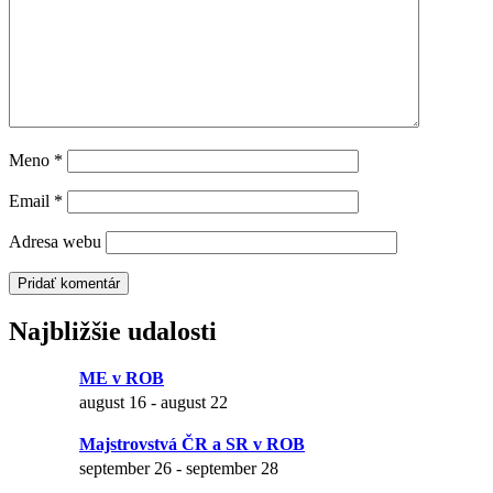
Meno
*
Email
*
Adresa webu
Najbližšie udalosti
ME v ROB
august 16
-
august 22
Majstrovstvá ČR a SR v ROB
september 26
-
september 28