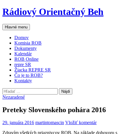
Preskočiť
Rádiový Orientačný Beh
na
obsah
Hľadať
Hlavné menu
Domov
Komisia ROB
Dokumenty
Kalendár
ROB Online
repre SR
Žiacka REPRE SR
Čo je to ROB?
Kontakty
Hľadať:
Nezaradené
Preteky Slovenského pohára 2016
29. januára 2016
martintomascin
Vložiť komentár
Zdravím všetkých priaznivcov ROB. Na základe dohovoru s