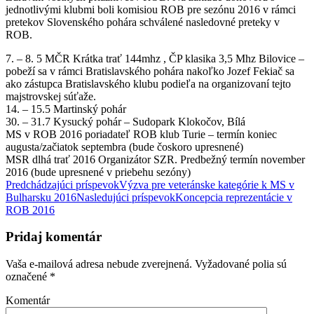
jednotlivými klubmi boli komisiou ROB pre sezónu 2016 v rámci
pretekov Slovenského pohára schválené nasledovné preteky v
ROB.
7. – 8. 5 MČR Krátka trať 144mhz , ČP klasika 3,5 Mhz Bilovice –
pobeží sa v rámci Bratislavského pohára nakoľko Jozef Fekiač sa
ako zástupca Bratislavského klubu podieľa na organizovaní tejto
majstrovskej súťaže.
14. – 15.5 Martinský pohár
30. – 31.7 Kysucký pohár – Sudopark Klokočov, Bílá
MS v ROB 2016 poriadateľ ROB klub Turie – termín koniec
augusta/začiatok septembra (bude čoskoro upresnené)
MSR dlhá trať 2016 Organizátor SZR. Predbežný termín november
2016 (bude upresnené v priebehu sezóny)
Predchádzajúci príspevok
Výzva pre veteránske kategórie k MS v
Bulharsku 2016
Nasledujúci príspevok
Koncepcia reprezentácie v
Navigácia
ROB 2016
článkami
Pridaj komentár
Vaša e-mailová adresa nebude zverejnená.
Vyžadované polia sú
označené
*
Komentár